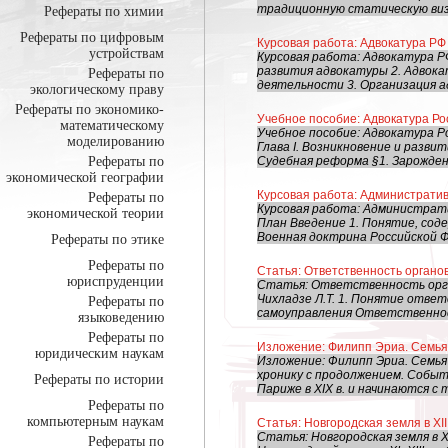
традиционную статическую визу
Рефераты по химии
Рефераты по цифровым
Курсовая работа: Адвокатура РФ
устройствам
Курсовая работа: Адвокатура Р
развития адвокатуры 2. Адвока
Рефераты по
деятельности 3. Организация а
экологическому праву
Рефераты по экономико-
Учебное пособие: Адвокатура Ро
математическому
Учебное пособие: Адвокатура Р
моделированию
Глава I. Возникновение и разви
Рефераты по
Судебная реформа §1. Зарожден
экономической географии
Курсовая работа: Администрати
Рефераты по
Курсовая работа: Администрат
экономической теории
План Введение 1. Понятие, сод
Военная доктрина Российской Фе
Рефераты по этике
Рефераты по
Статья: Ответственность органо
юриспруденции
Статья: Ответственность орга
Чихладзе Л.Т. 1. Понятие отве
Рефераты по
самоуправления Ответственност
языковедению
Рефераты по
Изложение: Филипп Эриа. Семья
юридическим наукам
Изложение: Филипп Эриа. Семья
хронику с продолжением. Событ
Рефераты по истории
Париже в XIX в. и начинаются с т
Рефераты по
компьютерным наукам
Статья: Новгородская земля в XII -
Статья: Новгородская земля в XII
Рефераты по