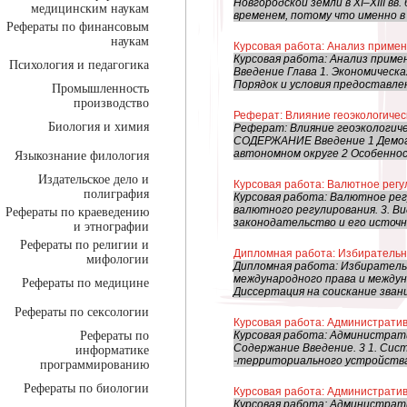
Новгородской земли в XI–XIII в
медицинским наукам
временем, потому что именно в 
Рефераты по финансовым
наукам
Курсовая работа: Анализ примен
Курсовая работа: Анализ приме
Психология и педагогика
Введение Глава 1. Экономическа
Порядок и условия предоставлен
Промышленность
производство
Реферат: Влияние геоэкологичес
Биология и химия
Реферат: Влияние геоэкологиче
СОДЕРЖАНИЕ Введение 1 Демог
автономном округе 2 Особеннос
Языкознание филология
Издательское дело и
Курсовая работа: Валютное рег
полиграфия
Курсовая работа: Валютное рег
валютного регулирования. 3. В
Рефераты по краеведению
законодательство и его источни
и этнографии
Рефераты по религии и
Дипломная работа: Избирательн
мифологии
Дипломная работа: Избирател
международного права и между
Рефераты по медицине
Диссертация на соискание звани
Рефераты по сексологии
Курсовая работа: Администрати
Рефераты по
Курсовая работа: Администра
Содержание Введение. 3 1. Си
информатике
-территориального устройства 
программированию
Рефераты по биологии
Курсовая работа: Администрати
Курсовая работа: Администрат