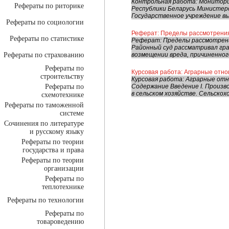
Контрольная работа: Монитор
Рефераты по риторике
Республики Беларусь Министер
Государственное учреждение вы
Рефераты по социологии
Реферат: Пределы рассмотрения
Рефераты по статистике
Реферат: Пределы рассмотрени
Районный суд рассматривал гра
Рефераты по страхованию
возмещении вреда, причиненного
Рефераты по
Курсовая работа: Аграрные отно
строительству
Курсовая работа: Аграрные отн
Рефераты по
Содержание Введение I. Произ
в сельском хозяйстве. Сельскох
схемотехнике
Рефераты по таможенной
системе
Сочинения по литературе
и русскому языку
Рефераты по теории
государства и права
Рефераты по теории
организации
Рефераты по
теплотехнике
Рефераты по технологии
Рефераты по
товароведению