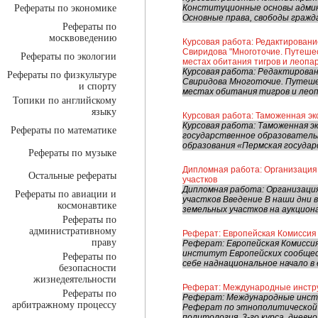
Рефераты по экономике
Конституционные основы админ
Основные права, свободы гражда
Рефераты по
москвоведению
Курсовая работа: Редактировани
Свиридова "Многоточие. Путешес
Рефераты по экологии
местах обитания тигров и леопа
Курсовая работа: Редактирован
Рефераты по физкультуре
Свиридова Многоточие. Путеше
и спорту
местах обитания тигров и леоп
Топики по английскому
языку
Курсовая работа: Таможенная эк
Курсовая работа: Таможенная 
Рефераты по математике
государственное образователь
образования «Пермская государ
Рефераты по музыке
Дипломная работа: Организация
Остальные рефераты
участков
Дипломная работа: Организация
Рефераты по авиации и
участков Введение В наши дни 
космонавтике
земельных участков на аукциона
Рефераты по
административному
Реферат: Европейская Комиссия
праву
Реферат: Европейская Комиссия
институт Европейских сообщес
Рефераты по
себе наднациональное начало в 
безопасности
жизнедеятельности
Реферат: Международные инстр
Рефераты по
Реферат: Международные инст
арбитражному процессу
Реферат по этнополитической
политология, 3-го курса, дневно