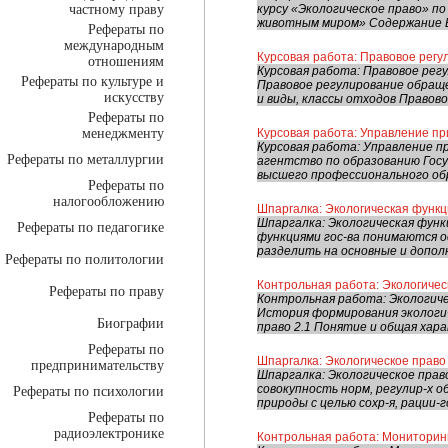
частному праву
курсу «Экологическое право» п
животным миром» Содержание В
Рефераты по
международным
Курсовая работа: Правовое рег
отношениям
Курсовая работа: Правовое рег
Рефераты по культуре и
Правовое регулирование обращ
искусству
и виды, классы отходов Правово
Рефераты по
менеджменту
Курсовая работа: Управление п
Курсовая работа: Управление п
Рефераты по металлургии
агентство по образованию Гос
высшего профессионального обр
Рефераты по
налогообложению
Шпаргалка: Экологическая функц
Шпаргалка: Экологическая функц
Рефераты по педагогике
функциями гос-ва понимаются о
разделить на основные и дополн
Рефераты по политологии
Контрольная работа: Экологичес
Рефераты по праву
Контрольная работа: Экологичес
История формирования экологиче
Биографии
право 2.1 Понятие и общая хара
Рефераты по
Шпаргалка: Экологическое право
предпринимательству
Шпаргалка: Экологическое право
совокупность норм, регулир-х 
Рефераты по психологии
природы с целью сохр-я, рации-го
Рефераты по
радиоэлектронике
Контрольная работа: Мониторин