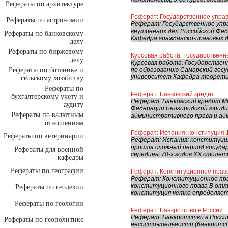
Рефераты по архитектуре
Реферат: Государственное упр
Рефераты по астрономии
Реферат: Государственное уп
внутренних дел Российской Фе
Рефераты по банковскому
Кафедра гражданско-правовых д
делу
Рефераты по биржевому
Курсовая работа: Государственн
делу
Курсовая работа: Государстве
Рефераты по ботанике и
по образованию Самарский го
университет Кафедра теоретиче
сельскому хозяйству
Рефераты по
Реферат: Банковский кредит
бухгалтерскому учету и
Реферат: Банковский кредит М
аудиту
Федерации Белгородский юриди
Рефераты по валютным
административного права и ад
отношениям
Реферат: Испания: конституция 
Рефераты по ветеринарии
Реферат: Испания: конституци
прошла сложный период государ
Рефераты для военной
середины 70-х годов XX столети
кафедры
Рефераты по географии
Реферат: Конституционное прав
Реферат: Конституционное пр
конституционного права В отли
Рефераты по геодезии
конституция четко определяет
Рефераты по геологии
Реферат: Банкротство в России
Реферат: Банкротство в Росси
Рефераты по геополитике
несостоятельности (банкротст