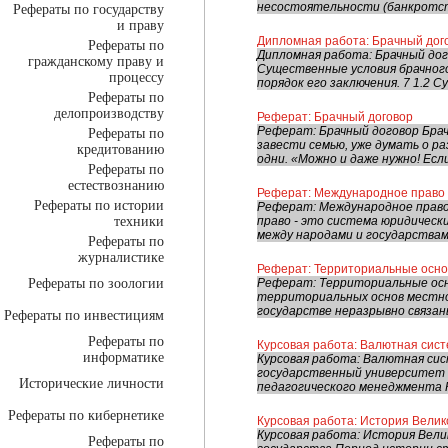
несостоятельности (банкротств
Рефераты по государству
и праву
Дипломная работа: Брачный дог
Рефераты по
Дипломная работа: Брачный дого
гражданскому праву и
Существенные условия брачного
процессу
порядок его заключения. 7 1.2 С
Рефераты по
делопроизводству
Реферат: Брачный договор
Реферат: Брачный договор Брач
Рефераты по
завести семью, уже думать о р
кредитованию
одни. «Можно и даже нужно! Есл
Рефераты по
естествознанию
Реферат: Международное право
Рефераты по истории
Реферат: Международное право
техники
право - это система юридическ
между народами и государствами
Рефераты по
журналистике
Реферат: Территориальные осно
Рефераты по зоологии
Реферат: Территориальные осн
территориальных основ местно
государстве неразрывно связан
Рефераты по инвестициям
Рефераты по
Курсовая работа: Валютная сис
информатике
Курсовая работа: Валютная си
государственный университет 
Исторические личности
педагогического менеджмента 
Рефераты по кибернетике
Курсовая работа: История Вели
Курсовая работа: История Вел
Рефераты по