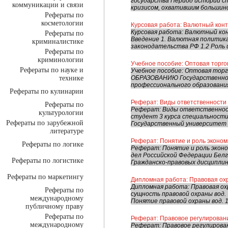
государства Период истории ст
коммуникации и связи
кризисом, охватившим большинс
Рефераты по
косметологии
Курсовая работа: Валютный кон
Курсовая работа: Валютный ко
Рефераты по
Введение 1. Валютная политик
криминалистике
законодательства РФ 1.2 Роль 
Рефераты по
криминологии
Учебное пособие: Оптовая торго
Рефераты по науке и
Учебное пособие: Оптовая то
технике
ОБРАЗОВАНИЮ Государственное
профессионального образования
Рефераты по кулинарии
Реферат: Виды ответственности
Рефераты по
Реферат: Виды ответственност
культурологии
студент 3 курса специальности
Рефераты по зарубежной
Государственный университет э
литературе
Реферат: Понятие и роль эконом
Рефераты по логике
Реферат: Понятие и роль экон
дел Российской Федерации Бел
Рефераты по логистике
Гражданско-правовых дисциплин
Рефераты по маркетингу
Дипломная работа: Правовая ох
Дипломная работа: Правовая охр
Рефераты по
сущность правовой охраны вод. 7
международному
Понятие правовой охраны вод. 10 
публичному праву
Рефераты по
Реферат: Правовое регулирован
международному
Реферат: Правовое регулирова