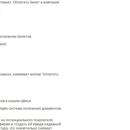
тернет. Оплатить билет в компании
.
 получении билетов.
rd).
заказа, нажимает кнопку "оплатить
том в нашем офисе.
лайн система получения документов
 на потенциального покупателя.
фирме и создать ей имидж надежной
тура, что значительно снижает