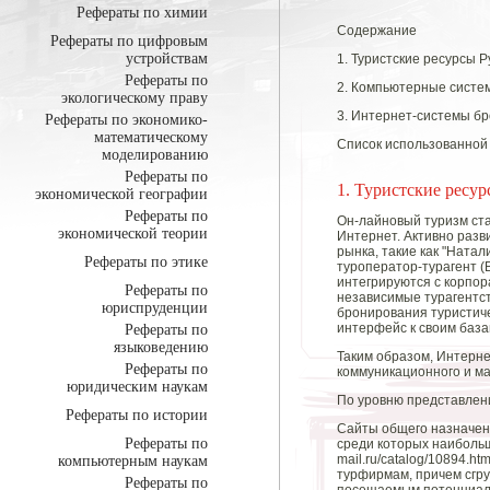
Рефераты по химии
Содержание
Рефераты по цифровым
устройствам
1. Туристские ресурсы 
Рефераты по
2. Компьютерные систе
экологическому праву
3. Интернет-системы бр
Рефераты по экономико-
математическому
Список использованной
моделированию
Рефераты по
1. Туристские ресур
экономической географии
Рефераты по
Он-лайновый туризм ст
экономической теории
Интернет. Активно раз
рынка, такие как "Натал
Рефераты по этике
туроператор-турагент 
интегрируются с корпор
Рефераты по
независимые турагентст
юриспруденции
бронирования туристиче
интерфейс к своим база
Рефераты по
языковедению
Таким образом, Интерне
Рефераты по
коммуникационного и ма
юридическим наукам
По уровню представлен
Рефераты по истории
Сайты общего назначени
Рефераты по
среди которых наибольши
mail.ru/catalog/10894.h
компьютерным наукам
турфирмам, причем сгру
Рефераты по