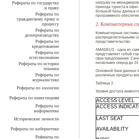
нагрузку на менеджеров
Рефераты по государству
прихода туриста в офис
и праву
большой базы данных п
Рефераты по
программного обеспечен
гражданскому праву и
2. Компьютерные с
процессу
Рефераты по
Компьютерные системы 
делопроизводству
распределительными сис
Рефераты по
представительство:
кредитованию
AMADEUS - одна из сам
Рефераты по
представляет собой тор
естествознанию
свои предложения. Синх
нескольких секунд до 24
Рефераты по истории
техники
Основной банк данных 
Рефераты по
различные продукты ком
журналистике
Таблица 2.
Рефераты по зоологии
Уровни доступа инвенто
Рефераты по инвестициям
ACCESS LEVEL
Рефераты по
ACCESS INDICA
информатике
LAST SEAT
Исторические личности
AVAILABILITY
Рефераты по кибернетике
Рефераты по