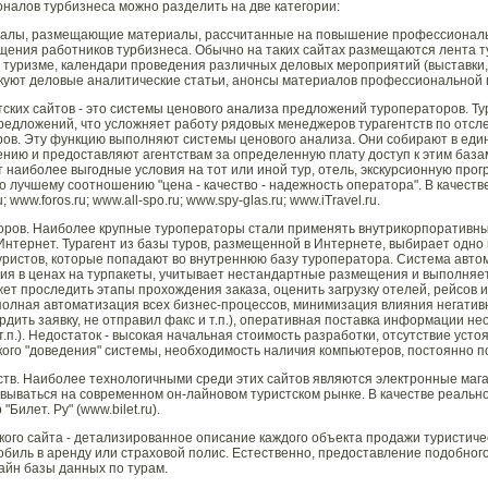
налов турбизнеса можно разделить на две категории:
рталы, размещающие материалы, рассчитанные на повышение профессиональн
ения работников турбизнеса. Обычно на таких сайтах размещаются лента т
 туризме, календари проведения различных деловых мероприятий (выставки, 
уют деловые аналитические статьи, анонсы материалов профессиональной п
тских сайтов - это системы ценового анализа предложений туроператоров. Ту
редложений, что усложняет работу рядовых менеджеров турагентств по отс
ров. Эту функцию выполняют системы ценового анализа. Они собирают в еди
нию и предоставляют агентствам за определенную плату доступ к этим базам,
наиболее выгодные условия на тот или иной тур, отель, экскурсионную програ
 лучшему соотношению "цена - качество - надежность оператора". В качеств
ru; www.foros.ru; www.all-spo.ru; www.spy-glas.ru; www.iTravel.ru.
ров. Наиболее крупные туроператоры стали применять внутрикорпоративны
Интернет. Турагент из базы туров, размещенной в Интернете, выбирает одно
уристов, которые попадают во внутреннюю базу туроператора. Система авто
я в ценах на турпакеты, учитывает нестандартные размещения и выполняет 
ет проследить этапы прохождения заказа, оценить загрузку отелей, рейсов и
полная автоматизация всех бизнес-процессов, минимизация влияния негатив
дить заявку, не отправил факс и т.п.), оперативная поставка информации нео
и т.п.). Недостаток - высокая начальная стоимость разработки, отсутствие уст
го "доведения" системы, необходимость наличия компьютеров, постоянно п
ств. Наиболее технологичными среди этих сайтов являются электронные магаз
вываться на современном он-лайновом туристском рынке. В качестве реальн
Билет. Ру" (www.bilet.ru).
кого сайта - детализированное описание каждого объекта продажи туристическ
мобиль в аренду или страховой полис. Естественно, предоставление подобн
айн базы данных по турам.