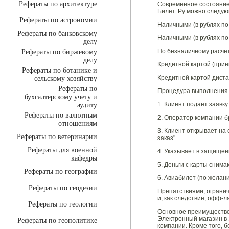
Рефераты по архитектуре
Современное состояние 
Билет. Ру можно следу
Рефераты по астрономии
Наличными (в рублях по
Рефераты по банковскому
Наличными (в рублях по 
делу
По безналичному расчету
Рефераты по биржевому
делу
Кредитной картой (прини
Рефераты по ботанике и
Кредитной картой дистан
сельскому хозяйству
Рефераты по
Процедура выполнения 
бухгалтерскому учету и
1. Клиент подает заявку
аудиту
Рефераты по валютным
2. Оператор компании б
отношениям
3. Клиент открывает на
Рефераты по ветеринарии
заказ".
Рефераты для военной
4. Указывает в защищен
кафедры
5. Деньги с карты сним
Рефераты по географии
6. Авиабилет (по желан
Рефераты по геодезии
Препятствиями, ограни
и, как следствие, офф-л
Рефераты по геологии
Основное преимущество 
Электронный магазин в
Рефераты по геополитике
компании. Кроме того, 