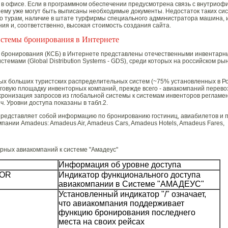
 в офисе. Если в программном обеспечении предусмотрена связь с внутриофи
 ему уже могут быть выписаны необходимые документы. Недостаток таких си
о турам, наличие в штате турфирмы специального администратора машина, 
ия и, соответственно, высокая стоимость создания сайта.
истемы бронирования в Интернете
бронирования (КСБ) в Интернете представлены отечественными инвентар
темами (Global Distribution Systems - GDS), среди которых на российском р
ых больших туристских распределительных систем (~75% установленных в Ро
говую площадку инвенторных компаний, прежде всего - авиакомпаний перево
ронизация запросов из глобальной системы к системам инвенторов регламен
 ч. Уровни доступа показаны в табл.2.
представляет собой информацию по бронированию гостиниц, авиабилетов и 
пании Amadeus: Amadeus Air, Amadeus Cars, Amadeus Hotels, Amadeus Fares,
рных авиакомпаний к системе "Амадеус"
Информация об уровне доступа
TOR
Индикатор функционального доступа
авиакомпании в Системе "АМАДЕУС"
Установленный индикатор "/" означает,
что авиакомпания поддерживает
функцию бронирования последнего
места на своих рейсах