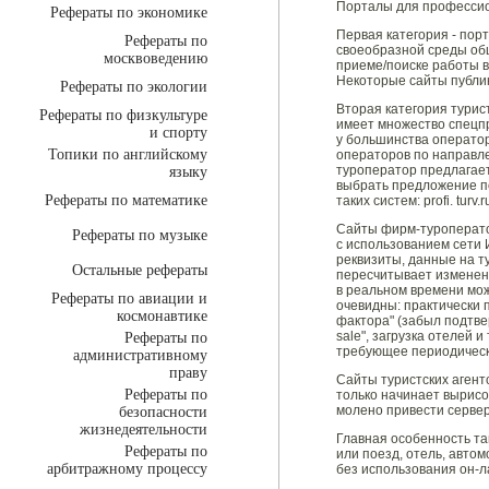
Порталы для профессио
Рефераты по экономике
Первая категория - по
Рефераты по
своеобразной среды общ
москвоведению
приеме/поиске работы в
Некоторые сайты публик
Рефераты по экологии
Вторая категория турис
Рефераты по физкультуре
имеет множество спецп
и спорту
у большинства операто
Топики по английскому
операторов по направле
туроператор предлагает 
языку
выбрать предложение по
Рефераты по математике
таких систем: profi. turv.
Сайты фирм-туроперато
Рефераты по музыке
с использованием сети 
реквизиты, данные на т
Остальные рефераты
пересчитывает изменени
в реальном времени мож
Рефераты по авиации и
очевидны: практически 
космонавтике
фактора" (забыл подтвер
sale", загрузка отелей 
Рефераты по
требующее периодическо
административному
праву
Сайты туристских агент
Рефераты по
только начинает вырисо
молено привести сервер "
безопасности
жизнедеятельности
Главная особенность та
Рефераты по
или поезд, отель, авто
арбитражному процессу
без использования он-л