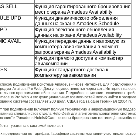
S SELL
Функция гарантированного бронирования
мест с экрана Amadeus Availability
ULE UPD
Функция динамического обновления
данных на экране Amadeus Schedule
UPD
Функция электронного обновления
данных на экране Amadeus Availability
C AVAIL
Функция передачи данных напрямую из
компьютера авиакомпании в момент
запроса экрана Amadeus Availability
Функция прямого доступа в компьютер
авиакомпании
ESS
Функция стандартного доступа к
компьютеру авиакомпании
пособ подключения к системе Amadeus - через Интернет. Для подключения к
родукт Атаilcus Pro Web. Доступ осуществляется через сеть Интернет на осн
тельного программного обеспечения. Подробное описание технических треб
madeus Pro Web и его функциональных возможностей можно найти в разделе 
ванию системы составляет 200 долл. США в год за один терминал (2004 г).
уг при подключении включает полную техническую и информационную поддер
ванных специалистов отдела Help-Desk для агентов-пользователей системы;
ования" и "Amadeus Hotels&Cars - основы бронирования гостиниц/автомобилей
оты турагента с системой включает:
х предложений по тарифам. Тарифные системы компаний-участников построе