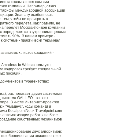
клиента оказываются самыми
сков компании. Например, отказ
уют тарифы международной ассоциации
оциации. Зная эту особенность
тем, чтобы не проиграть в
атного перелета, как правило, не
 на перелет Москва-Лондон компании
енах определяется внутренними ценами
стигать 90%. В нашем примере -
 к системе - практически терминал
называемых листов ожиданий -
е Amadeus to Web используют
ие кодировок требует специальной
ных пособий.
документов в турагентствах
ка), рас полагает двумя системами
; система GALILEO - во всех
 мире. В числе Интернет-проектов
 и "Амадеус", коды команд) и
ы KocalpointNet и Travelpoint.com
о автоматизации работы на базе
и создание собственных механизмов
ункционирование двух алгоритмов:
м при бронировании авиаперевозок,