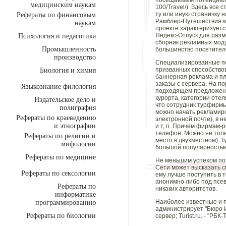
посещаемым потенциальн
медицинским наукам
100/Travel/). Здесь все
ту или иную страничку н
Рефераты по финансовым
Рамблер-Путешествия ww
наукам
проекте характеризуетс
Яндекс-Отпуск для разм
Психология и педагогика
сборник рекламных моду
Промышленность
большинство посетителе
производство
Специализированные по
призванных способствов
Биология и химия
баннерная реклама и п
заказы с сервера. На п
Языкознание филология
подходящем предложении
курорта, категории отел
Издательское дело и
что сотрудник турфирмы
полиграфия
можно начать рекламиро
Рефераты по краеведению
электронной почте), в 
и этнографии
и т, п. Причем фирмам-р
телефон. Можно не толь
Рефераты по религии и
место в двухместном). 
мифологии
большой популярностью
Рефераты по медицине
Не меньшим успехом пол
Сети может высказать св
Рефераты по сексологии
ему лучше поступить в т
анонимно либо под псев
Рефераты по
никаких авторитетов.
информатике
Наиболее известные и по
программированию
администрирует "Бюро И
Рефераты по биологии
сервер; Turist.ru. - "РБК-