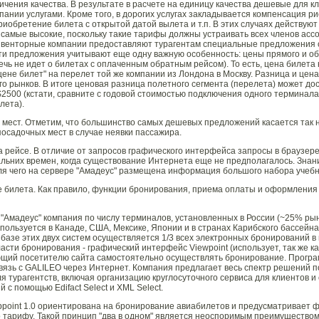
ичения качества. В результате в расчете на единицу качества дешевые для 
ании услугами. Кроме того, в дорогих услугах закладывается компенсация ри
риобретение билета с открытой датой вылета и т.п. В этих случаях действ
- самые высокие, поскольку такие тарифы должны устраивать всех членов асс
венторные компании предоставляют турагентам специальные предложения с 
ти предложения учитывают еще одну важную особенность: цены прямого и обр
чь не идет о билетах с оплаченным обратным рейсом). То есть, цена билета
а цене билет" на перелет той же компании из Лондона в Москву. Разница и ц
ого рынков. В итоге ценовая разница полетного сегмента (перелета) может до
$2500 (кстати, сравните с годовой стоимостью подключения одного терминала
лета).
 мест. Отметим, что большинство самых дешевых предложений касается так 
осадочных мест в случае неявки пассажира.
а рейсе. В отличие от запросов графического интерфейса запросы в браузер
альних времен, когда существование Интернета еще не предполагалось. Знан
для чего на сервере "Амадеус" размещена информация большого набора учеб
 билета. Как правило, функции бронирования, приема оплаты и оформления 
 "Амадеус" компания по числу терминалов, установленных в России (~25% рын
пользуется в Канаде, США, Мексике, Японии и в странах Карибского бассейна
 базе этих двух систем осуществляется 1/3 всех электронных бронирований в
сти бронирования - графический интерфейс Viewpoint (использует, так же как
щий посетителю сайта самостоятельно осуществлять бронирование. Программ
язь с GALILEO через Интернет. Компания предлагает весь спектр решений п
я турагентств, включая организацию круглосуточного сервиса для клиентов 
й с помощью Edifact Select и XML Select.
point 1.0 ориентирована на бронирование авиабилетов и предусматривает ф
по тарифу. Такой принцип "два в одном" является неоспоримым преимущество