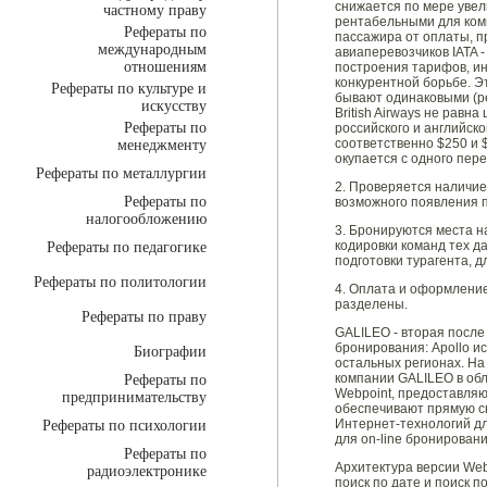
снижается по мере увел
частному праву
рентабельными для комп
Рефераты по
пассажира от оплаты, п
международным
авиаперевозчиков IATA 
отношениям
построения тарифов, ин
конкурентной борьбе. Э
Рефераты по культуре и
бывают одинаковыми (ре
искусству
British Airways не равн
Рефераты по
российского и английск
соответственно $250 и 
менеджменту
окупается с одного пере
Рефераты по металлургии
2. Проверяется наличие
Рефераты по
возможного появления п
налогообложению
3. Бронируются места н
кодировки команд тех д
Рефераты по педагогике
подготовки турагента, 
Рефераты по политологии
4. Оплата и оформление
разделены.
Рефераты по праву
GALILEO - вторая после
бронирования: Apollo ис
Биографии
остальных регионах. На
компании GALILEO в обла
Рефераты по
Webpoint, предоставляю
предпринимательству
обеспечивают прямую св
Интернет-технологий дл
Рефераты по психологии
для on-line бронировани
Рефераты по
Архитектура версии Web
радиоэлектронике
поиск по дате и поиск 