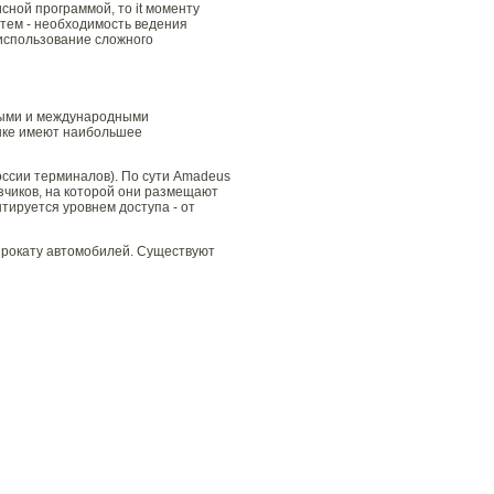
сной программой, то it моменту
стем - необходимость ведения
использование сложного
ными и международными
ынке имеют наибольшее
ссии терминалов). По сути Amadeus
зчиков, на которой они размещают
тируется уровнем доступа - от
прокату автомобилей. Существуют