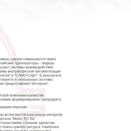
ловины сделок совершаются через
ссийские туроператоры - лидеры
пользуют системы взаимодействия
стемы внутриофисной автоматизации
гатек" и "САМО-Софт". Б результате
нтернете и глобальные системы
угие предоставляют Интернет-
тской компании в качестве
анчивая формированием турпродукта.
дующим образом:
ы встречаются в каталогах ресурсов,
ала "Мейл. Ру" list.
путешествиям, странам, курортам,
т поиск нужного ресурса. Наиболее