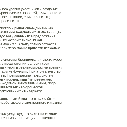
ого уровня участников и создание
уристических новостей, объявления о
презентации, семинары и т.п.).
рессы и т.п.
ристский рынок очень динамичен,
леживанию ежедневных изменений цен
ную базу данных все предложения
 из которых видно, какой
мму и т.п. Агенту только остается
е примера можно привести несколько
е системы бронирования своих туров
 из предложений, заносит свои
матически в реальном режиме времени
другие функции. При этом агентство
 т.п. Преимущества таких систем
ных последствий "человеческого
бходимой агентствам (цены, "stop-
оявшихся бизнес-процессов,
одключенных к Интернету.
ины - такой вид агентских сайтов
о работающего электронного магазина
их услуг, будь то билет на самолет
ого объема информации невозможно