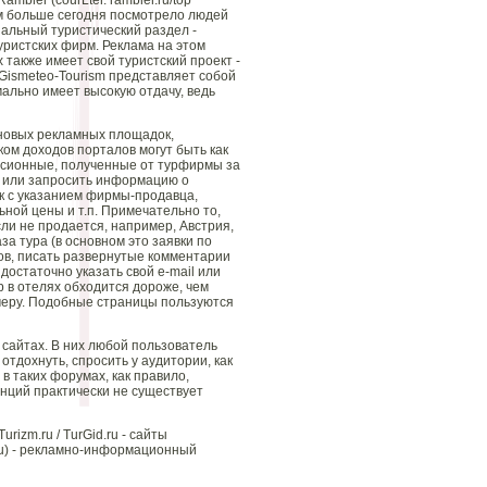
ler (courLter. rambler.ru/top
чем больше сегодня посмотрело людей
циальный туристический раздел -
уристских фирм. Реклама на этом
также имеет свой туристский проект -
Gismeteo-Tourism представляет собой
ально имеет высокую отдачу, ведь
йновых рекламных площадок,
ом доходов порталов могут быть как
ссионные, полученные от турфирмы за
у или запросить информацию о
к с указанием фирмы-продавца,
ьной цены и т.п. Примечательно то,
ли не продается, например, Австрия,
а тура (в основном это заявки по
ров, писать развернутые комментарии
достаточно указать свой e-mail или
р в отелях обходится дороже, чем
омеру. Подобные страницы пользуются
сайтах. В них любой пользователь
отдохнуть, спросить у аудитории, как
в таких форумах, как правило,
нций практически не существует
izm.ru / TurGid.ru - сайты
.ru) - рекламно-информационный