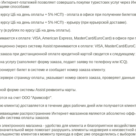
Интернет-платежей позволяет совершать покупки туристских услуг через Ин
ющими способами:
 курсу ЦБ на день оплаты + 5% НСП) - оплата в офисе при получении билетов
курсу ЦБ на день оплаты + 5% НСП) - курьеру (при курьерской доставке).
 (в рублях по курсу ЦБ на день оплаты).
маются к оплате: VISA, American Express, MasterCard/EuroCard) в офисе при
ционно (через систему Assist принимаются к оплате: VISA, MasterCard/EuroCa
заказа при дистанционной оплате кредитной картой сводится к следующему:
 на услугу (заполняет форму заказа, подает заявку по телефону или ICQ).
ронирует билет в системе и сообщает номер заказа клиенту.
 сервере страницу оплаты, указывает номер своего заказа, проверяет данные 
ной форме системы Assist реквизиты карты.
аются на счет ООО "Аримсофт".
ию клиента) доставляется в течение двух рабочих дней или получается клиен
чивающими распространение Интернет-магазинов являются абсолютно офф-
айн система оплаты заказов.
электронного магазина - удобство для клиента и благоприятное воздействие
 значительной мере помогает разрушить элементы недоверия к неизвестной 
большинство клиентов к моменту прихода в офис уже определились с выбором 