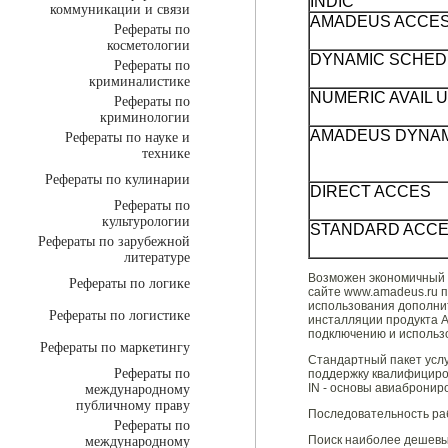
INDIC
коммуникации и связи
AMADEUS ACCES
Рефераты по
косметологии
DYNAMIC SCHED
Рефераты по
криминалистике
NUMERIC AVAIL 
Рефераты по
криминологии
AMADEUS DYNAMI
Рефераты по науке и
технике
Рефераты по кулинарии
DIRECT ACCES
Рефераты по
культурологии
STANDARD ACC
Рефераты по зарубежной
литературе
Возможен экономичный с
Рефераты по логике
сайте www.amadeus.ru п
использования дополни
Рефераты по логистике
инсталляции продукта A
подключению и использо
Рефераты по маркетингу
Стандартный пакет усл
Рефераты по
поддержку квалифициро
IN - основы авиабронир
международному
публичному праву
Последовательность раб
Рефераты по
Поиск наиболее дешевы
международному