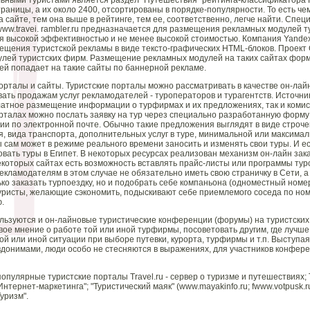
ыми туристами является раздел "Путешествия" рейтинга-классификатора Ramb
 страницы, а их около 2400, отсортированы в порядке-популярности. То есть 
а сайте, тем она выше в рейтинге, тем ее, соответственно, легче найти. Спе
w.travei. rambler.ru предназначается для размещения рекламных модулей т
я высокой эффективностью и не менее высокой стоимостью. Компания Yandex 
ещения туристской рекламы в виде тексто-графических HTML-блоков. Проект 
лей туристских фирм. Размещение рекламных модулей на таких сайтах форм
й попадает на такие сайты по баннерной рекламе.
рталы и сайты. Туристские порталы можно рассматривать в качестве он-ла
ать продажам услуг рекламодателей - туроператоров и турагентств. Источник
латное размещение информации о турфирмах и их предложениях, так и коми
орталах можно послать заявку на тур через специально разработанную форм
 по электронной почте. Обычно такие предложения выглядят в виде строче
я, вида транспорта, дополнительных услуг в туре, минимальной или максимал
 сам может в режиме реального времени заносить и изменять свои туры. И ес
вать туры в Египет. В некоторых ресурсах реализован механизм он-лайн заказ
некоторых сайтах есть возможность вставлять прайс-листы или программы ту
екламодателям в этом случае не обязательно иметь свою страничку в Сети, а 
ко заказать турпоездку, но и подобрать себе компаньона (одноместный номе
Туристы, желающие сэкономить, подыскивают себе приемлемого соседа по н
.
ьзуются и он-лайновые туристические конференции (форумы) на туристских 
ое мнение о работе той или иной турфирмы, посоветовать другим, где лучше 
ой или иной ситуации при выборе путевки, курорта, турфирмы и т.п. Выступая 
донимами, люди особо не стесняются в выражениях, для участников конфере
пулярные туристские порталы Travel.ru - сервер о туризме и путешествиях; Tur
нтернет-маркетинга"; "Туристический маяк" (www.mayakinfo.ru; fwww.votpusk
Туризм".