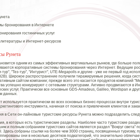
Рунета
мы бронирования в Интернете
онирования гостиничных услуг
 литературы и Интернет-ресурсов
сы Рунета
ановится одним из самых эффективных вертикальных рынков, где больше по
виваются корпоративные системы бронирования через Интернет. Ведущие ро
и-тур", "Тез-тур", "Интурист", UTE-Megapolls и другие - уже не первый год ис
(В2В). Широкое распространение получили тиражируемые решения, когда си
ативным сайтом компании; прежде всего это касается продуктов компаний "Ме
ва успешно конкурируют с сетевыми структурами. Активно продвигаются в И
ских услуг. Практически все основные GDS-Amadeus, Galileo, Wordspan и др
м данных.
т используется практически во всех основных бизнес-процессах внутри турис
ркетингового инструмента, начиная от поиска и привлечения клиентов и зак
ия в Сети он-лайновые туристские ресурсы Рунета можно подразделить сле
я, в которых есть туристические разделы. Наиболее часто туристские раздел
м и полным собранием туристских сайтов является раздел "Вокруг света" порт
tml. Здесь собраны ссылки на более чем 3000 страниц, посвященных туризму, 
ппированы они в несколько десятков подкатегорий, что значительно облегчае