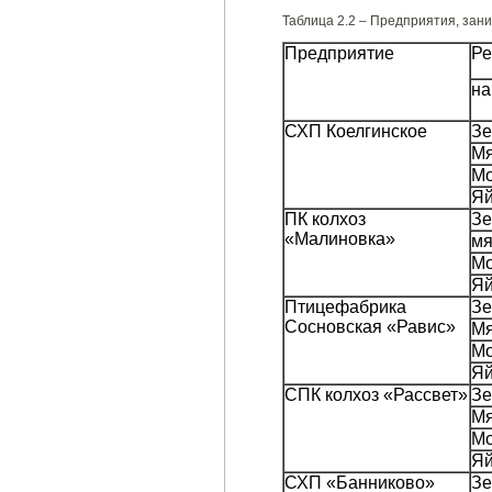
Таблица 2.2 – Предприятия, зан
Предприятие
Ре
на
СХП Коелгинское
Зе
М
Мо
Я
ПК колхоз
Зе
«Малиновка»
мя
Мо
Я
Птицефабрика
Зе
Сосновская «Равис»
М
Мо
Я
СПК колхоз «Рассвет»
Зе
М
Мо
Я
СХП «Банниково»
Зе