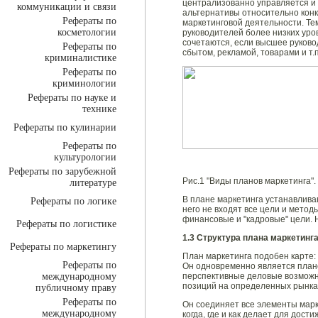
централизованно управляется и 
коммуникации и связи
альтернативы относительно конк
Рефераты по
маркетинговой деятельности. Те
косметологии
руководителей более низких уро
сочетаются, если высшее руково
Рефераты по
сбытом, рекламой, товарами и т
криминалистике
Рефераты по
криминологии
Рефераты по науке и
технике
Рефераты по кулинарии
Рефераты по
культурологии
Рефераты по зарубежной
Рис.1 "Виды планов маркетинга".
литературе
В плане маркетинга устанавлив
Рефераты по логике
него не входят все цели и мето
финансовые и "кадровые" цели. Н
Рефераты по логистике
1.3 Структура плана маркетинг
Рефераты по маркетингу
План маркетинга подобен карте: 
Рефераты по
Он одновременно является план
международному
перспективные деловые возможн
позиций на определенных рынках
публичному праву
Рефераты по
Он соединяет все элементы марке
международному
когда, где и как делает для дос