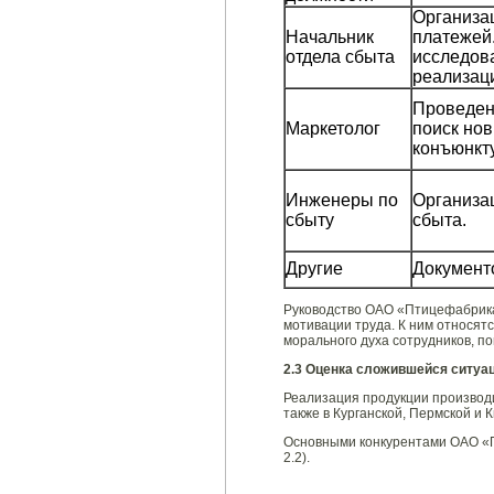
Организа
Начальник
платежей
отдела сбыта
исследов
реализац
Проведен
Маркетолог
поиск нов
конъюнкт
Инженеры по
Организац
сбыту
сбыта.
Другие
Документо
Руководство ОАО «Птицефабрика
мотивации труда. К ним относят
морального духа сотрудников, п
2.3 Оценка сложившейся ситуа
Реализация продукции производит
также в Курганской, Пермской и 
Основными конкурентами ОАО «
2.2).