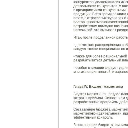
конкурентов; делаем анализ их 
деятельности конкурентов. А п
с предприятиями-конкурентами. 
продукции. В это время реклама
почте, в отраслевых журналах с
поставщиков высококачественной
потребителям наглядно познаком
навязчивой: это вызывает раздр
Итак, после проделанной работ
- для четкого распределения ра
следует ввести специалиста по 
- также для более рациональной
разрабатываться детальный пла
- особое внимание следует уде
многих неприятностей, и заране
Глава
IV
. Бюджет маркетинга
Бюджет маркетинга - раздел пл
затрат и прибыли. Основанием д
разработанные программы дейст
Составление бюджета маркетинг
маркетинговой деятельности, пр
эффективный контроль.
В составлении бюджета принимаю