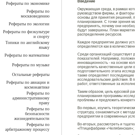
Введение
Рефераты по экономике
Окружающая среда, в рамках ко
Рефераты по
руководством фирмы, и факторы 
москвоведению
основы для принятия решений, п
планирования. С точки зрения м
Рефераты по экологии
предпринять, почему они необход
будут завершены. План маркети
Рефераты по физкультуре
распределение ресурсов.
и спорту
Каждое предприятие должно уст
Топики по английскому
определяются как в количественн
языку
Среди организаций существует 
Рефераты по математике
показателей. Например, положен
инновационность - на основе ко
Рефераты по музыке
определить качественные цели 
подготовительного этапа иссле
Остальные рефераты
также определяет последующие ш
исследовательские действия. В 
Рефераты по авиации и
работ, ответственные за испол
космонавтике
Таким образом, цель курсовой ра
Рефераты по
планирования программы иссле
административному
проблемы и предложить конкретн
праву
Во-первых, изучить теоретическ
Рефераты по
структуру, ознакомиться с мето
безопасности
предприятии в современных усл
жизнедеятельности
Во-вторых, рассмотреть и тщат
Рефераты по
«Птицефабрики «Челябинская»;
арбитражному процессу