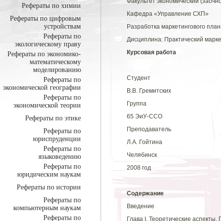
Факультет экономический (заочн
Рефераты по химии
Кафедра «Управление СХП»
Рефераты по цифровым
устройствам
Разработка маркетингового план
Рефераты по
Дисциплина: Практический марке
экологическому праву
Курсовая работа
Рефераты по экономико-
математическому
моделированию
Студент
Рефераты по
экономической географии
В.В. Гремитских
Рефераты по
Группа
экономической теории
65 ЭиУ-ССО
Рефераты по этике
Преподаватель
Рефераты по
юриспруденции
Л.А. Гойтина
Рефераты по
Челябинск
языковедению
Рефераты по
2008 год
юридическим наукам
Рефераты по истории
Содержание
Рефераты по
Введение
компьютерным наукам
Рефераты по
Глава I. Теоретические аспекты.