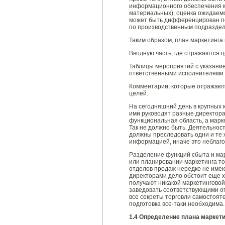
информационного обеспечения м
материальных), оценка ожидаем
может быть дифференцирован по
по производственным подраздел
Таким образом, план маркетинга 
Вводную часть, где отражаются 
Таблицы мероприятий с указание
ответственными исполнителями 
Комментарии, которые отражают
целей.
На сегодняшний день в крупных 
ими руководят разные директора
функциональная область, а марк
Так не должно быть. Деятельност
должны преследовать одни и те
информацией, иначе это неблаго
Разделение функций сбыта и мар
или планировании маркетинга то
отделов продаж нередко не имею
директорами дело обстоит еще х
получают никакой маркетинговой
заведовать соответствующими от
все секреты торговли самостояте
подготовка все-таки необходима. 
1.4 Определение плана маркет