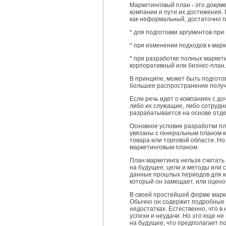
Маркетинговый план - это докум
компании и пути их достижения.
как неформальный, достаточно г
* для подготовки аргументов при
* при изменении подходов к марк
* при разработке полных маркет
корпоративный или бизнес-план.
В принципе, может быть подготов
большее распространение получ
Если речь идет о компаниях с д
либо их служащие, либо сотрудн
разрабатывается на основе отд
Основное условие разработки пл
увязаны с генеральным планом к
товара или торговой области. Н
маркетинговым планом.
План маркетинга нельзя считать
на будущее, цели и методы или с
данные прошлых периодов для ко
который он замещает, или оцен
В своей простейшей форме марке
Обычно он содержит подробные с
недостатках. Естественно, что 
успехи и неудачи. Но это еще не
на будущее, что предполагает п