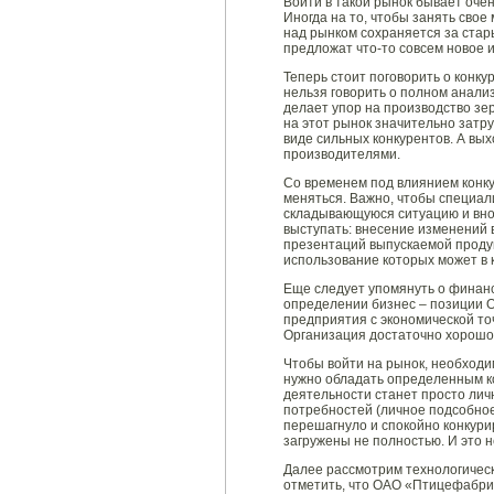
Войти в такой рынок бывает оче
Иногда на то, чтобы занять свое
над рынком сохраняется за ста
предложат что-то совсем новое 
Теперь стоит поговорить о конку
нельзя говорить о полном анализ
делает упор на производство зе
на этот рынок значительно затр
виде сильных конкурентов. А вых
производителями.
Со временем под влиянием конку
меняться. Важно, чтобы специал
складывающуюся ситуацию и внос
выступать: внесение изменений 
презентаций выпускаемой проду
использование которых может в
Еще следует упомянуть о финанс
определении бизнес – позиции 
предприятия с экономической то
Организация достаточно хорошо 
Чтобы войти на рынок, необходи
нужно обладать определенным ко
деятельности станет просто ли
потребностей (личное подсобно
перешагнуло и спокойно конкури
загружены не полностью. И это 
Далее рассмотрим технологичес
отметить, что ОАО «Птицефабрик