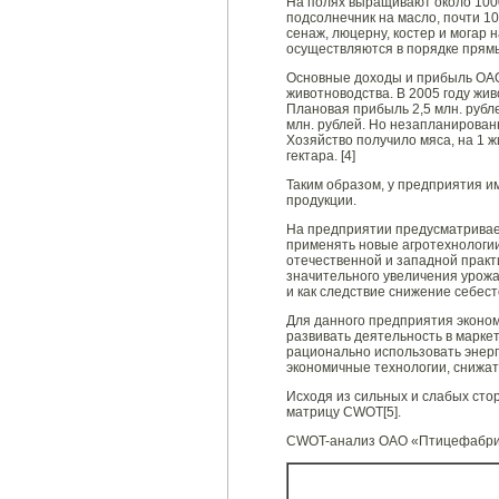
На полях выращивают около 10000
подсолнечник на масло, почти 100
сенаж, люцерну, костер и могар
осуществляются в порядке прямы
Основные доходы и прибыль ОА
животноводства. В 2005 году жив
Плановая прибыль 2,5 млн. рубле
млн. рублей. Но незапланирован
Хозяйство получило мяса, на 1 жи
гектара. [4]
Таким образом, у предприятия 
продукции.
На предприятии предусматривае
применять новые агротехнологи
отечественной и западной практ
значительного увеличения урожа
и как следствие снижение себес
Для данного предприятия эконо
развивать деятельность в марке
рационально использовать энерг
экономичные технологии, снижат
Исходя из сильных и слабых сто
матрицу CWOT[5].
CWOT-анализ ОАО «Птицефабри