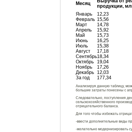
Выручка от ре
Месяц
продукции, мл
Январь
12,23
Февраль
15,56
Март
14,78
Апрель
15,92
Май
15,73
Июнь
16,25
Июль
15,38
Август
17,18
Сентябрь
18,34
Октябрь
19,04
Ноябрь
17,26
Декабрь
12,03
За год
177,34
Анализируя данную таблицу, мож
большие затраты понесены с апр
Следовательно, поступления ден
сельскохозяйственного производ
отрицательного баланса.
Для того чтобы избежать отрица
-ввести дополнительные виды пр
-желательно модернизировать с