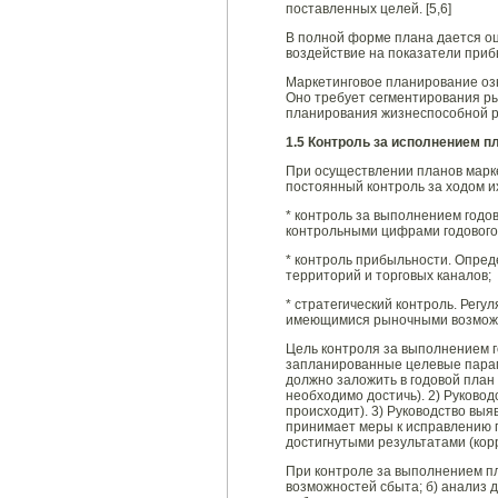
поставленных целей. [5,6]
В полной форме плана дается оц
воздействие на показатели приб
Маркетинговое планирование озн
Оно требует сегментирования ры
планирования жизнеспособной ры
1.5 Контроль за исполнением п
При осуществлении планов марке
постоянный контроль за ходом и
* контроль за выполнением годо
контрольными цифрами годового
* контроль прибыльности. Опред
территорий и торговых каналов;
* стратегический контроль. Рег
имеющимися рыночными возмож
Цель контроля за выполнением г
запланированные целевые параме
должно заложить в годовой план
необходимо достичь). 2) Руково
происходит). 3) Руководство выя
принимает меры к исправлению 
достигнутыми результатами (кор
При контроле за выполнением п
возможностей сбыта; б) анализ д