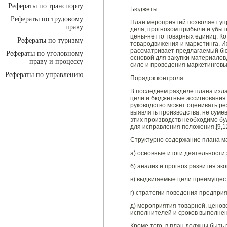
Рефераты по транспорту
Бюджеты.
Рефераты по трудовому
План мероприятий позволяет уп
праву
дела, прогнозом прибыли и убыт
цены-нетто товарных единиц. Ко
Рефераты по туризму
товародвижения и маркетинга. И
рассматривает предлагаемый бю
Рефераты по уголовному
основой для закупки материалов
праву и процессу
силе и проведения маркетингов
Рефераты по управлению
Порядок контроля.
В последнем разделе плана изла
цели и бюджетные ассигнования 
руководство может оценивать рез
выявлять производства, не сум
этих производств необходимо бу
для исправления положения.[9,1
Структурно содержание плана ма
а) основные итоги деятельности
б) анализ и прогноз развития эк
в) выдвигаемые цели преимущес
г) стратегии поведения предпри
д) мероприятия товарной, ценов
исполнителей и сроков выполнен
Кроме того, в план должны быт