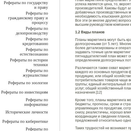
План маркетинга предполагает 
Рефераты по государству
успеха является цена, то, вероя
и праву
производителей. Каковы будут а
добавочных производственных м
Рефераты по
необходимость изыскания допол
гражданскому праву и
Все эти (и многие другие) вопр
процессу
высшим руководством компании в
Рефераты по
1.2 Виды планов
делопроизводству
Рефераты по
Планы маркетинга могут быть кра
кредитованию
долгосрочными (от 5 лет). Мног
более детализированы и операти
Рефераты по
задавать точные цели маркетинг 
естествознанию
пятнадцатилетний план может о
Рефераты по истории
определением долгосрочных пот
техники
Различаются также охват маркет
Рефераты по
каждого из основных продуктов
журналистике
продукцию, или общий хозяйстве
потребительских товаров чаще 
Рефераты по зоологии
группы; единый интегральный п
услуг; общий хозяйственный пла
Рефераты по инвестициям
назначения.[12]
Рефераты по
Кроме того, планы маркетинга мо
бюджеты, прогнозы, сроки и стр
информатике
управляющих по продуктам, сотр
Исторические личности
снизу, реалистичны, хорошо влия
координации и сведении планов,
предложений относительно одно
Рефераты по кибернетике
Таких трудностей не возникает п
Рефераты по