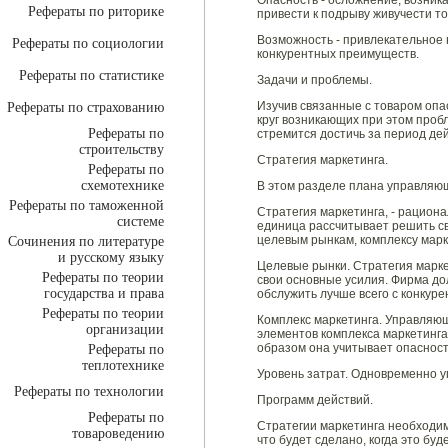
Опасность - осложнение, возник
Рефераты по риторике
привести к подрыву живучести то
Возможность - привлекательное 
Рефераты по социологии
конкурентных преимуществ.
Рефераты по статистике
Задачи и проблемы.
Изучив связанные с товаром опа
Рефераты по страхованию
круг возникающих при этом проб
Рефераты по
стремится достичь за период де
строительству
Стратегия маркетинга.
Рефераты по
схемотехнике
В этом разделе плана управляю
Рефераты по таможенной
Стратегия маркетинга, - рацион
системе
единица рассчитывает решить св
целевым рынкам, комплексу марке
Сочинения по литературе
и русскому языку
Целевые рынки. Стратегия марке
Рефераты по теории
свои основные усилия. Фирма до
государства и права
обслужить лучше всего с конкурен
Рефераты по теории
Комплекс маркетинга. Управляющ
организации
элементов комплекса маркетинга.
образом она учитывает опасност
Рефераты по
теплотехнике
Уровень затрат. Одновременно 
Рефераты по технологии
Программ действий.
Рефераты по
Стратегии маркетинга необходим
товароведению
что будет сделано, когда это буд