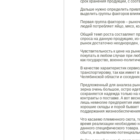
срок хранения продукции, с соо
Дальше нужно определить привл
выделить группы факторов влия
Первая группа факторов – рыноч
людей потребляет яйцо, мясо, к
Общий темп роста составляет пр
спроса на данную продукцию, и
рынок достаточно неоднороден,
Чувствительность к цене на рынке
покупать в любом случае при лю
как государство, военно-политич
В качестве характеристик серви
транспортировку, так как имеет
Челябинской области и соседних
Предложенный для анализа рыно
зерна очень большое, остро иде
сохраняется надежда только на
контракты о поставке. А вот вес
лишь немногие предприятия имею
хорошие склады и порой бывает 
поддержания жизнеобеспечения 
Что касаемо племенного скота, 
время реализации необходимо н
данного специфического товара.
сбыта, и выявлению потенциаль