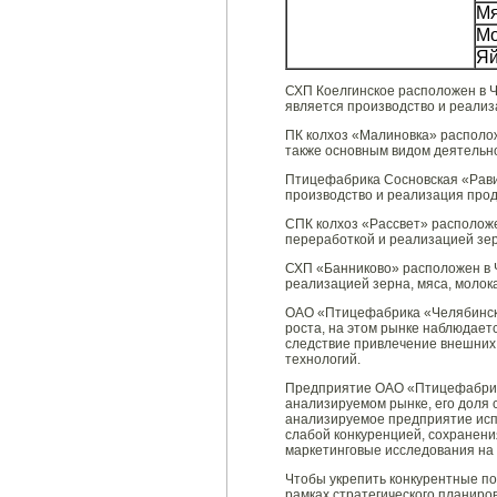
М
Мо
Я
СХП Коелгинское расположен в Ч
является производство и реализа
ПК колхоз «Малиновка» расположе
также основным видом деятельно
Птицефабрика Сосновская «Рави
производство и реализация прод
СПК колхоз «Рассвет» расположе
переработкой и реализацией зерн
СХП «Банниково» расположен в Ч
реализацией зерна, мяса, молока
ОАО «Птицефабрика «Челябинска
роста, на этом рынке наблюдает
следствие привлечение внешних
технологий.
Предприятие ОАО «Птицефабрик
анализируемом рынке, его доля с
анализируемое предприятие испо
слабой конкуренцией, сохранени
маркетинговые исследования на 
Чтобы укрепить конкурентные п
рамках стратегического планир