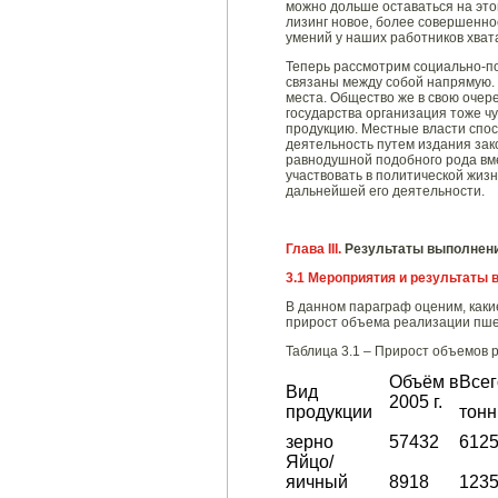
можно дольше оставаться на этом
лизинг новое, более совершенно
умений у наших работников хват
Теперь рассмотрим социально-п
связаны между собой напрямую.
места. Общество же в свою очере
государства организация тоже чу
продукцию. Местные власти спос
деятельность путем издания зак
равнодушной подобного рода вме
участвовать в политической жизн
дальнейшей его деятельности.
Глава III.
Результаты выполнени
3.1 Мероприятия и результаты
В данном параграф оценим, каки
прирост объема реализации пше
Таблица 3.1 – Прирост объемов 
Объём в
Всег
Вид
2005 г.
продукции
тонн
зерно
57432
612
Яйцо/
яичный
8918
123