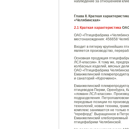
наблюдение за отношением клиен
Глава
II
. Краткая характеристи
«Челябинская»
2.1 Краткая характеристика
ОАО
ОАО «Птицефабрика «Челябинская
местонахождения: 456658 Челябин
Входит в пятерку крупнейших п
является производство, перераб
Основная продукция птицефабрик
ЛСЛ-классик». К тому же, предпр
колбасных изделий, мясных дели
ОАО «Птицефабрика Челябинская
Еманжелинский племрепродуктор
и санаторий «Курочкино».
Еманжелинский племрепродуктор
птицеводов Перми, Оренбурга, К
«ломанн ЛСЛ-классик». Произво
подразделения. Петропавловский
передовые позиции по производс
технологий, новая техника, грам
комплекс занимается не только 
"герефорд". Выращенное в Петро
Еманжелинский хлебоприемный п
птицефабрики Челябинской.