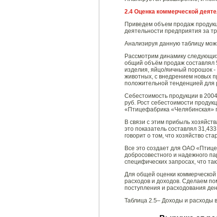
2.4 Оценка коммерческой деят
Приведем объем продаж продукц
деятельности предприятия за т
Анализируя данную таблицу мож
Рассмотрим динамику следующих
общий объём продаж составлял 57
изделия, яйцо/яичный порошок -
животных, с внедрением новых 
положительной тенденцией для 
Себестоимость продукции в 2004 го
руб. Рост себестоимости продукц
«Птицефабрика «Челябинская» п
В связи с этим прибыль хозяйств
это показатель составлял 31,433
говорит о том, что хозяйство ст
Все это создает для ОАО «Птиц
добросовестного и надежного па
специфических запросах, что та
Для общей оценки коммерческо
расходов и доходов. Сделаем по
поступления и расходования ден
Таблица 2.5– Доходы и расходы 