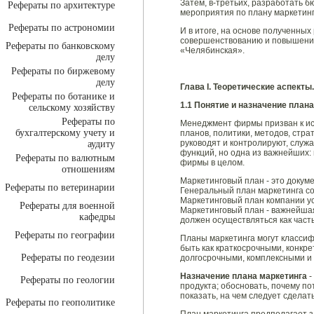
Затем, в-третьих, разработать 
Рефераты по архитектуре
мероприятия по плану маркетинг
Рефераты по астрономии
И в итоге, на основе полученны
совершенствованию и повышени
Рефераты по банковскому
«Челябинская».
делу
Рефераты по биржевому
делу
Глава I. Теоретические аспект
Рефераты по ботанике и
1.1 Понятие и назначение план
сельскому хозяйству
Рефераты по
Менеджмент фирмы призван к ис
бухгалтерскому учету и
планов, политики, методов, стра
руководят и контролируют, служ
аудиту
функций, но одна из важнейших:
Рефераты по валютным
фирмы в целом.
отношениям
Маркетинговый план - это докуме
Рефераты по ветеринарии
Генеральный план маркетинга со
Маркетинговый план компании ус
Рефераты для военной
Маркетинговый план - важнейшая
кафедры
должен осуществляться как час
Рефераты по географии
Планы маркетинга могут классиф
быть как краткосрочными, конк
Рефераты по геодезии
долгосрочными, комплексными и
Назначение плана маркетинга
-
Рефераты по геологии
продукта; обосновать, почему п
показать, на чем следует сделать
Рефераты по геополитике