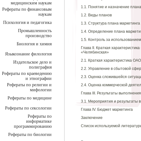
медицинским наукам
1.1. Понятие и назначение план
Рефераты по финансовым
наукам
1.2. Виды планов
Психология и педагогика
1.3. Структура плана маркетинга
Промышленность
1.4. Определение плана маркети
производство
1.5. Контроль за использование
Биология и химия
Глава II. Краткая характеристи
«Челябинская»
Языкознание филология
2.1. Краткая характеристика О
Издательское дело и
полиграфия
2.2. Управление в сбытовой сф
Рефераты по краеведению
2.3. Оценка сложившейся ситуац
и этнографии
Рефераты по религии и
2.4. Оценка коммерческой деяте
мифологии
Глава III. Результаты выполнен
Рефераты по медицине
3.1. Мероприятия и результаты 
Рефераты по сексологии
Глава IV. Бюджет маркетинга
Рефераты по
Заключение
информатике
Список используемой литератур
программированию
Рефераты по биологии